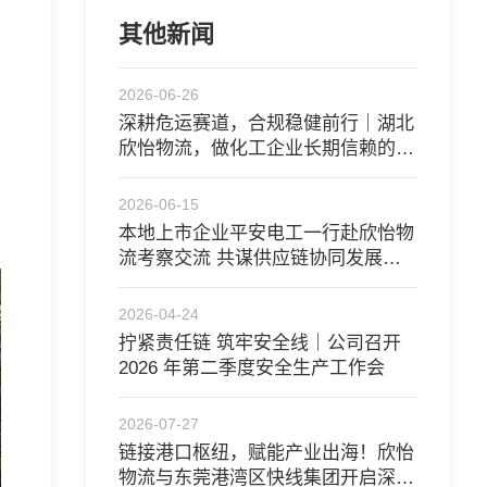
其他新闻
2026-06-26
深耕危运赛道，合规稳健前行｜湖北
欣怡物流，做化工企业长期信赖的供
应链伙伴
2026-06-15
​本地上市企业平安电工一行赴欣怡物
流考察交流 共谋供应链协同发展新
路径
2026-04-24
拧紧责任链 筑牢安全线｜公司召开
2026 年第二季度安全生产工作会
2026-07-27
链接港口枢纽，赋能产业出海！欣怡
物流与东莞港湾区快线集团开启深度