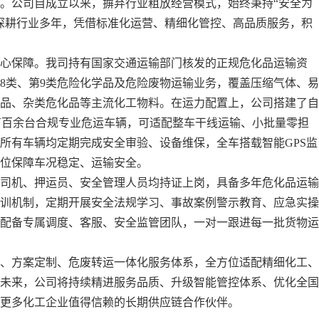
。公司自成立以来，摒弃行业粗放经营模式，始终秉持
“安全为
深耕行业多年，凭借标准化运营、精细化管控、高品质服务，积
心保障。我司持有国家交通运输部门核发的正规危化品运输资
第8类、第9类危险化学品及危险废物
运输业务，覆盖压缩气体、易
品
、杂类危化品等主流化工物料。在运力配置上，公司搭建了自
有百余台合规专业危运车辆，可适配整车干线运输、小批量零担
所有车辆均定期完成安全审验、设备维保，全车搭载智能GPS监
方位保障车况稳定、运输安全。
司机、押运员、安全管理人员均持证上岗，具备多年危化品运输
训机制，定期开展安全法规学习、事故案例警示教育、应急实操
配备专属调度、客服、安全监管团队，一对一跟进每一批货物运
、方案定制、危废转运一体化服务体系，全方位适配精细化工、
未来，公司将持续精进服务品质、升级智能管控体系、优化全国
更多化工企业值得信赖的长期供应链合作伙伴。