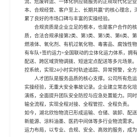
流、危废转运、一体化供应链服务的正规现代化企业
本、合规经营、客户至上、长期共赢”的核心理念，
累了良好的市场口碑与丰富的实操经验。
合规资质是企业立足的根本，也是客户合作的核
质，合法合规承接
第
2类、第3类、第5类、第6类、
燃液体、氧化剂、有机过氧化物、毒害品、腐蚀性物
有车队
+签约运力+全国联动的立体化运力体系，拥
配送、跨区域货物调拨、短途定点配送等多元场景。
控系统，实现24小时实时轨迹追踪、异常预警，全
人才团队是服务品质的核心支撑。公司所有危运
实操经验，无重大安全事故记录。企业建立常态化培
演练，全面提升团队安全防控与应急处置能力。同时
输全流程，实现全程对接、全程管控、全程负责。
如今，湖北欣怡物流已形成运输、仓储、装卸、配送
新能源、涂料油墨、医药中间体等多行业物流需求。
运力布局，以专业、合规、安全、高效的服务，成为