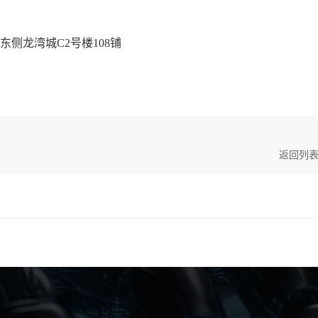
东侧龙湾城
C2号楼108铺
返回列