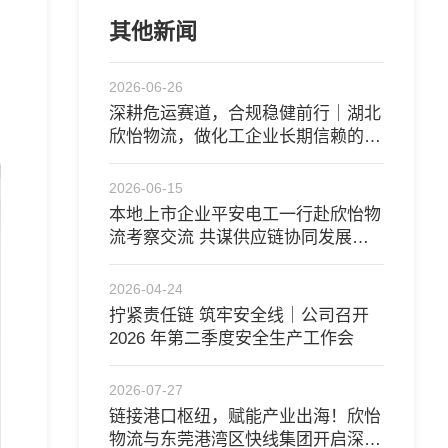
其他新闻
2026-06-26
深耕危运赛道，合规稳健前行｜湖北
欣怡物流，做化工企业长期信赖的供
应链伙伴
2026-06-15
​本地上市企业平安电工一行赴欣怡物
流考察交流 共谋供应链协同发展新
路径
2026-04-24
拧紧责任链 筑牢安全线｜公司召开
2026 年第二季度安全生产工作会
2026-07-27
链接港口枢纽，赋能产业出海！欣怡
物流与东莞港湾区快线集团开启深度