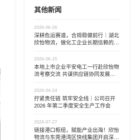
其他新闻
2026-06-26
深耕危运赛道，合规稳健前行｜湖北
欣怡物流，做化工企业长期信赖的供
应链伙伴
2026-06-15
​本地上市企业平安电工一行赴欣怡物
流考察交流 共谋供应链协同发展新
路径
2026-04-24
拧紧责任链 筑牢安全线｜公司召开
2026 年第二季度安全生产工作会
2026-07-27
链接港口枢纽，赋能产业出海！欣怡
物流与东莞港湾区快线集团开启深度